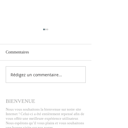
Commentaires
Rédigez un commentaire...
LES CHRONIQUES DE
Journées Europée
FELA - Conte et musique
Patrimoine 2022
BIENVENUE
Nous vous souhaitons la bienvenue sur notre site
Internet ! Celui-ci a été entièrement repensé afin de
vous offrir une meilleure expérience utilisateur.
Nous espérons qu’il vous plaira et vous souhaitons
une bonne visite sur nos pages