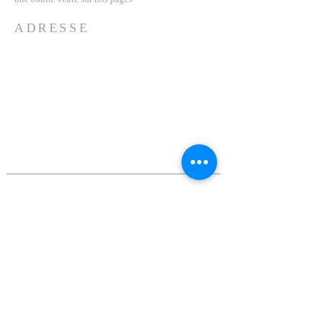
ADRESSE
Tél :
+33 615935628
46 avenue d'Ormesson 77140
Saint-pierre-lès-nemours
labelartaction@gmail.com
ABONNEZ-VOUS AUX