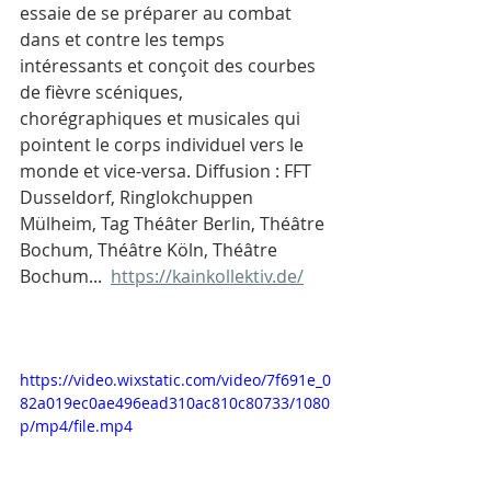
essaie de se préparer au combat 
dans et contre les temps 
intéressants et conçoit des courbes 
de fièvre scéniques, 
chorégraphiques et musicales qui 
pointent le corps individuel vers le 
monde et vice-versa. Diffusion : FFT 
Dusseldorf, Ringlokchuppen 
Mülheim, Tag Théâter Berlin, Théâtre 
Bochum, Théâtre Köln, Théâtre 
Bochum...  
https://kainkollektiv.de/
https://video.wixstatic.com/video/7f691e_0
82a019ec0ae496ead310ac810c80733/1080
p/mp4/file.mp4