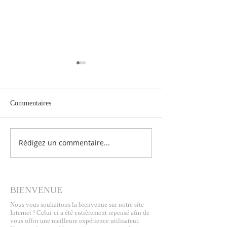
Commentaires
Rédigez un commentaire...
LES CHRONIQUES DE
Journées Europée
FELA - Conte et musique
Patrimoine 2022
BIENVENUE
Nous vous souhaitons la bienvenue sur notre site
Internet ! Celui-ci a été entièrement repensé afin de
vous offrir une meilleure expérience utilisateur.