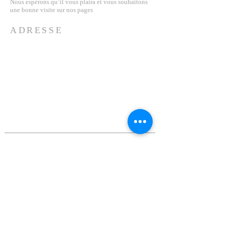
Nous espérons qu’il vous plaira et vous souhaitons
une bonne visite sur nos pages
ADRESSE
Tél :
+33 615935628
46 avenue d'Ormesson 77140
Saint-pierre-lès-nemours
labelartaction@gmail.com