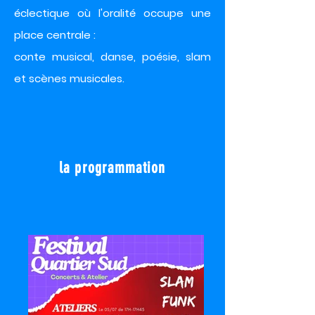
éclectique où l'oralité occupe une
place centrale :
conte musical, danse, poésie, slam
et scènes musicales.
la programmation