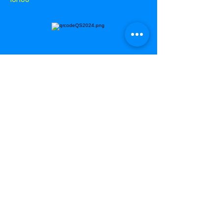
Plein tarif : 12 €
Tarif réduit : 8 €
Enfants 7 à -14 ans : 5 €
Enfants -7 ans : Gratuit
Tarif groupe de dix : 10 €/pres.
Réservation du 6 juillet - SPLN
A Douala, au Cameroun, le Festival réunit depuis 2011
des artistes autour de l’oralité en diffusant des