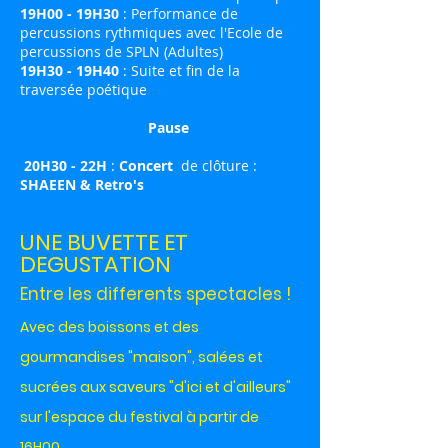
19H00 - 19H30
: Performance de
percussions rythmiques avec l'Ecole de
percussions de SPLN (Adultes)
19H30 - 19H40
: Suite et fin de la
traversée poétique
Pause
20H30 - 22H
:
Concert
de clôture :
SHAEEN & Retro's
UNE BUVETTE ET
DEGUSTATION
Entre les differents spectacles !
Avec des boissons et des
gourmandises "maison", salées et
sucrées aux saveurs "d'ici et d'ailleurs"
sur l'espace du festival à
partir de
16H00