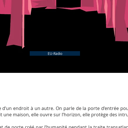
EU-Radio
 d’un endroit à un autre. On parle de la porte d’entrée pour
it une maison, elle ouvre sur l’horizon, elle protège des intr
t de porte créé par l’humanité pendant la traite transatla