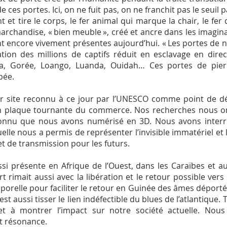
 ces portes. Ici, on ne fuit pas, on ne franchit pas le seuil 
ient et tire le corps, le fer animal qui marque la chair, le fe
rchandise, « bien meuble », créé et ancre dans les imagina
ont encore vivement présentes aujourd’hui. « Les portes de n
tion des millions de captifs réduit en esclavage en direc
bia, Gorée, Loango, Luanda, Ouidah… Ces portes de pier
pée.
r site reconnu à ce jour par l’UNESCO comme point de dép
 en plaque tournante du commerce. Nos recherches nous 
onnu que nous avons numérisé en 3D. Nous avons interro
tuelle nous a permis de représenter l’invisible immatériel et
t de transmission pour les futurs.
si présente en Afrique de l’Ouest, dans les Caraïbes et a
rt rimait aussi avec la libération et le retour possible vers
orelle pour faciliter le retour en Guinée des âmes déporté
st aussi tisser le lien indéfectible du blues de l’atlantique. 
 et à montrer l’impact sur notre société actuelle. No
t résonance.