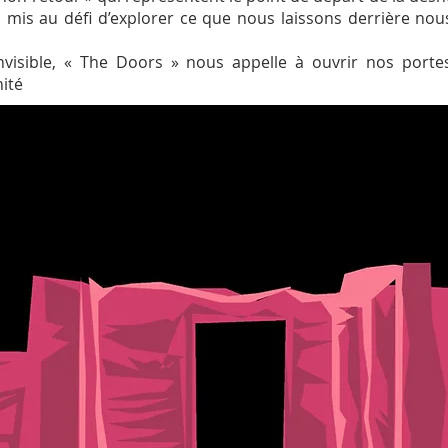
is au défi d’explorer ce que nous laissons derrière nou
invisible, « The Doors » nous appelle à ouvrir nos portes
nité