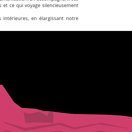
s et ce qui voyage silencieusement
 intérieures, en élargissant notre