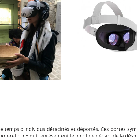
t le temps d’individus déracinés et déportés. Ces portes sy
du non-retour » qui représentent le point de départ de la d