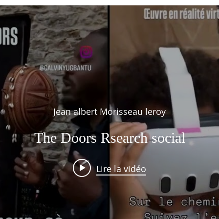
Jean albert Morisseau leroy
The Doors Rsearch social
Lire la vidéo