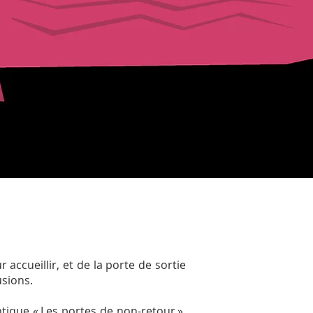
 accueillir, et de la porte de sortie
usions.
ntique « Les portes de non-retour ».