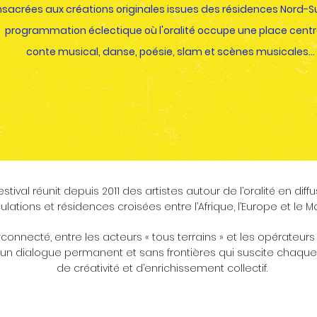
acrées aux créations originales issues des résidences Nord-Su
programmation éclectique où l'oralité occupe une place centra
conte musical, danse, poésie,
slam et scènes musicales...
tival réunit depuis 2011 des artistes autour de l’oralité en dif
culations et résidences croisées entre l’Afrique, l’Europe et le 
rconnecté, entre les acteurs « tous terrains » et les opérateur
ur un dialogue permanent et sans frontières qui suscite chaque
de créativité et d’enrichissement collectif.