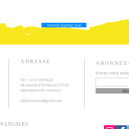
Festival Quartier Sud
ADRESSE
ABONNEZ
Entrez votre emai
Tél : +33 615935628
46 avenue d'Ormesson 77140
Saint-pierre-lès-nemours
Ab
labelartaction@gmail.com
OS LEGALES