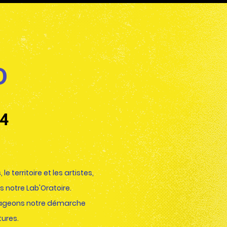
UD
24
 territoire et les artistes,
ns notre Lab'Oratoire
.
artageons notre démarche
tures.