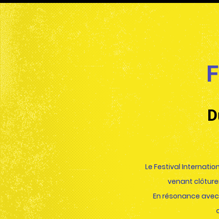
F
D
Le Festival Internatio
venant
clôture
En
résonance
avec 